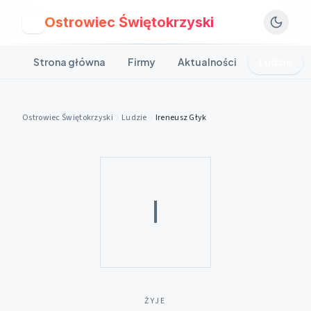
Ostrowiec Świętokrzyski
O
Strona główna
Firmy
Aktualności
Ludzie
Ostrowiec Świętokrzyski
Ludzie
Ireneusz Głyk
I
ŻYJE