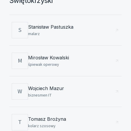
Świętokrzyski
Stanisław Pastuszka
S
malarz
Mirosław Kowalski
M
śpiewak operowy
Wojciech Mazur
W
biznesmen IT
Tomasz Brożyna
T
kolarz szosowy