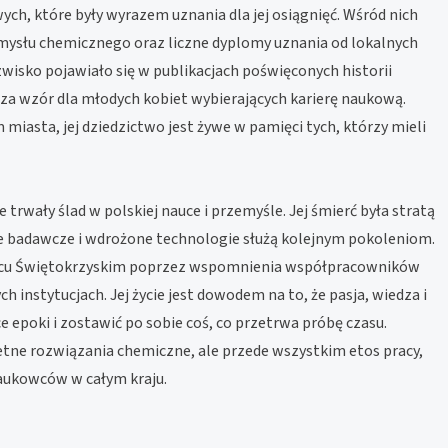
h, które były wyrazem uznania dla jej osiągnięć. Wśród nich
emysłu chemicznego oraz liczne dyplomy uznania od lokalnych
wisko pojawiało się w publikacjach poświęconych historii
na za wzór dla młodych kobiet wybierających karierę naukową.
miasta, jej dziedzictwo jest żywe w pamięci tych, którzy mieli
trwały ślad w polskiej nauce i przemyśle. Jej śmierć była stratą
ace badawcze i wdrożone technologie służą kolejnym pokoleniom.
owcu Świętokrzyskim poprzez wspomnienia współpracowników
 instytucjach. Jej życie jest dowodem na to, że pasja, wiedza i
e epoki i zostawić po sobie coś, co przetrwa próbę czasu.
etne rozwiązania chemiczne, ale przede wszystkim etos pracy,
 naukowców w całym kraju.