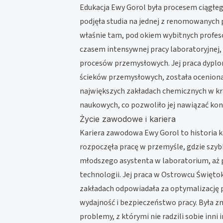
Edukacja Ewy Gorol była procesem ciągłeg
podjęła studia na jednej z renomowanych p
właśnie tam, pod okiem wybitnych profeso
czasem intensywnej pracy laboratoryjnej, 
procesów przemysłowych. Jej praca dyp
ścieków przemysłowych, została oceniona 
największych zakładach chemicznych w kra
naukowych, co pozwoliło jej nawiązać ko
Życie zawodowe i kariera
Kariera zawodowa Ewy Gorol to historia 
rozpoczęła pracę w przemyśle, gdzie szy
młodszego asystenta w laboratorium, aż p
technologii. Jej praca w Ostrowcu Święto
zakładach odpowiadała za optymalizację 
wydajność i bezpieczeństwo pracy. Była zna
problemy, z którymi nie radzili sobie inni 