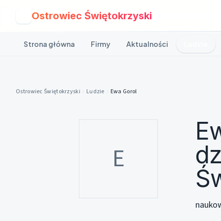
Ostrowiec Świętokrzyski
O
Strona główna
Firmy
Aktualności
Ludzie
Ostrowiec Świętokrzyski
Ludzie
Ewa Gorol
Ew
dz
E
Św
naukow