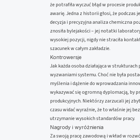
że potrafiła wyczuć błąd w procesie prod
awarię. Jedna z historii głosi, że podczas 
decyzja i precyzyjna analiza chemiczna poz
znosiła bylejakości – jej notatki laborat
wysokiej pozycji, nigdy nie straciła kont
szacunek w całym zakładzie.
Kontrowersje
Jak każda osoba działająca w strukturach
wyzwaniami systemu. Choć nie była postac
myślenia i dążenie do wprowadzania innow
wykazywać się ogromną dyplomacją, by p
produkcyjnych. Niektórzy zarzucali jej zb
czasu widać wyraźnie, że to właśnie jej
utrzymanie wysokich standardów pracy.
Nagrody i wyróżnienia
Za swoją pracę zawodową i wkład w rozwó