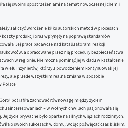
iła się swoimi spostrzeżeniami na temat nowoczesnej chemii
ależy zaliczyć wdrożenie kilku autorskich metod w procesach
 koszty produkcji oraz wpłynęły na poprawę standardów
cowała. Jej prace badawcze nad katalizatorami reakcji
 naukowców, a opracowane przez nią procedury bezpieczeństwa
rstwach w regionie. Nie można pominąć jej wkładu w kształcenie
ła wielu inżynierów, którzy z powodzeniem kontynuowali jej
wykresy, ale przede wszystkim realna zmiana w sposobie
 Polsce.
Gorol potrafiła zachować równowagę między życiem
ich zainteresowaniach – w wolnych chwilach pasjonowała się
 Jej życie prywatne było oparte na silnych więziach rodzinnych.
wiła o swoich sukcesach w domu, woląc poświęcać czas bliskim.