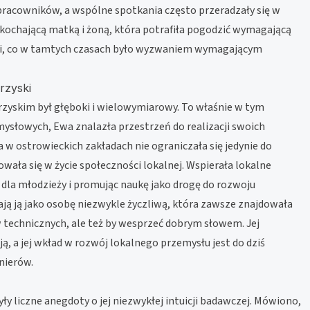
łpracowników, a wspólne spotkania często przeradzały się w
a kochającą matką i żoną, która potrafiła pogodzić wymagającą
i, co w tamtych czasach było wyzwaniem wymagającym
rzyski
yskim był głęboki i wielowymiarowy. To właśnie w tym
mysłowych, Ewa znalazła przestrzeń do realizacji swoich
a w ostrowieckich zakładach nie ograniczała się jedynie do
ła się w życie społeczności lokalnej. Wspierała lokalne
 dla młodzieży i promując naukę jako drogę do rozwoju
ą ją jako osobę niezwykle życzliwą, która zawsze znajdowała
technicznych, ale też by wesprzeć dobrym słowem. Jej
ją, a jej wkład w rozwój lokalnego przemysłu jest do dziś
nierów.
 liczne anegdoty o jej niezwykłej intuicji badawczej. Mówiono,