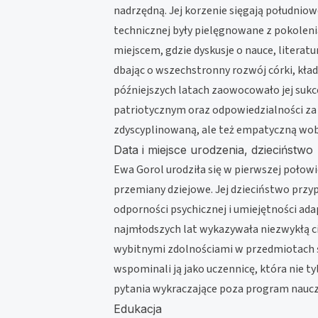
nadrzędną. Jej korzenie sięgają południow
technicznej były pielęgnowane z pokoleni
miejscem, gdzie dyskusje o nauce, literat
dbając o wszechstronny rozwój córki, kład
późniejszych latach zaowocowało jej suk
patriotycznym oraz odpowiedzialności za 
zdyscyplinowaną, ale też empatyczną wo
Data i miejsce urodzenia, dzieciństwo
Ewa Gorol urodziła się w pierwszej połowi
przemiany dziejowe. Jej dzieciństwo przy
odporności psychicznej i umiejętności ad
najmłodszych lat wykazywała niezwykłą c
wybitnymi zdolnościami w przedmiotach ści
wspominali ją jako uczennicę, która nie 
pytania wykraczające poza program naucza
Edukacja