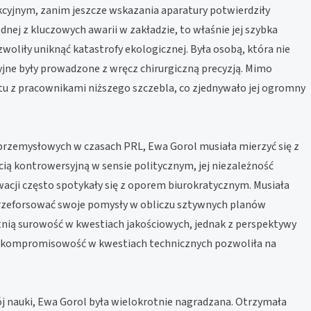
ukcyjnym, zanim jeszcze wskazania aparatury potwierdziły
jednej z kluczowych awarii w zakładzie, to właśnie jej szybka
woliły uniknąć katastrofy ekologicznej. Była osobą, która nie
oryjne były prowadzone z wręcz chirurgiczną precyzją. Mimo
aktu z pracownikami niższego szczebla, co zjednywało jej ogromny
 przemysłowych w czasach PRL, Ewa Gorol musiała mierzyć się z
ią kontrowersyjną w sensie politycznym, jej niezależność
acji często spotykały się z oporem biurokratycznym. Musiała
rzeforsować swoje pomysły w obliczu sztywnych planów
ytnią surowość w kwestiach jakościowych, jednak z perspektywy
 bezkompromisowość w kwestiach technicznych pozwoliła na
j nauki, Ewa Gorol była wielokrotnie nagradzana. Otrzymała