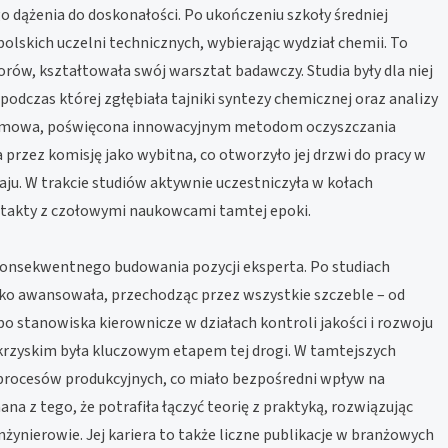
o dążenia do doskonałości. Po ukończeniu szkoły średniej
olskich uczelni technicznych, wybierając wydział chemii. To
rów, kształtowała swój warsztat badawczy. Studia były dla niej
podczas której zgłębiała tajniki syntezy chemicznej oraz analizy
lomowa, poświęcona innowacyjnym metodom oczyszczania
przez komisję jako wybitna, co otworzyło jej drzwi do pracy w
ju. W trakcie studiów aktywnie uczestniczyła w kołach
ntakty z czołowymi naukowcami tamtej epoki.
konsekwentnego budowania pozycji eksperta. Po studiach
bko awansowała, przechodząc przez wszystkie szczeble – od
o stanowiska kierownicze w działach kontroli jakości i rozwoju
krzyskim była kluczowym etapem tej drogi. W tamtejszych
procesów produkcyjnych, co miało bezpośredni wpływ na
na z tego, że potrafiła łączyć teorię z praktyką, rozwiązując
inżynierowie. Jej kariera to także liczne publikacje w branżowych