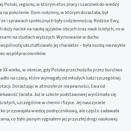
ej Polski, regionu, w którym etos pracy i szacunek do wiedzy
a na pokolenie. Dom rodzinny, w którym dorastała, był
urze i sprawach społecznych były codziennością. Rodzice Ewy,
li duży nacisk na naukę języków obcych oraz nauk ścisłych, co w
cesami na studiach wyższych. Wychowanie w duchu
wspólnotę ukształtowało jej charakter – była osobą niezwykle
bec współpracowników.
e XX wieku, w okresie, gdy Polska przechodziła przez burzliwe
padło na czasy, które wymagały od młodych ludzi szczególnej
aptacji. Dorastając w atmosferze niepewności, Ewa od
iekawość świata. Już w szkole podstawowej wyróżniała się
słych, szczególnie w chemii i fizyce. Jej nauczyciele
tylko przyswajała wiedzę podręcznikową, ale często zadawała
nia, co było jasnym sygnałem jej przyszłej drogi naukowej.