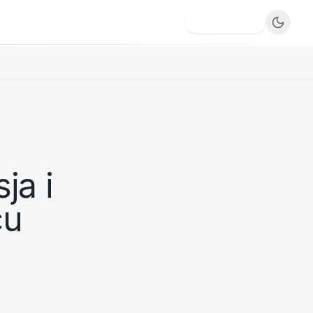
Dodaj firmę
ja i
cu