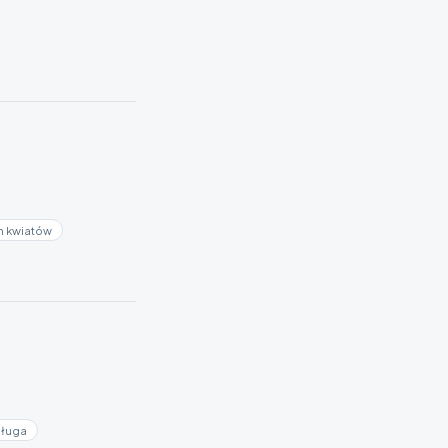
h kwiatów
sługa