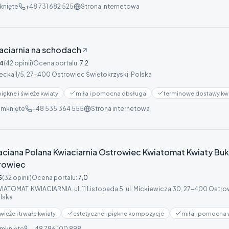
knięte
+48 731 682 525
Strona internetowa
aciarnia na schodach
4
(42 opinii)
Ocena portalu
:
7,2
żecka 1/5, 27-400 Ostrowiec Świętokrzyski, Polska
piękne i świeże kwiaty
miła i pomocna obsługa
terminowe dostawy kw
mknięte
+48 535 364 555
Strona internetowa
aciana Polana Kwiaciarnia Ostrowiec Kwiatomat Kwiaty Buk
rowiec
5
(32 opinii)
Ocena portalu
:
7,0
IATOMAT, KWIACIARNIA. ul. 11 Listopada 5, ul. Mickiewicza 30, 27-400 Ostro
lska
wieże i trwałe kwiaty
estetyczne i piękne kompozycje
miła i pomocna 
mknięte
+48 786 100 898