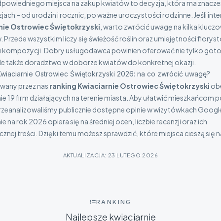
owiedniego miejsca na zakup kwiatów to decyzja, która ma znaczen
jach – od urodzin i rocznic, po ważne uroczystości rodzinne. Jeśli inte
nie Ostrowiec Świętokrzyski
, warto zwrócić uwagę na kilka klucz
 Przede wszystkim liczy się świeżość roślin oraz umiejętności florys
u kompozycji. Dobry usługodawca powinien oferować nie tylko got
ale także doradztwo w doborze kwiatów do konkretnej okazji.
wiaciarnie Ostrowiec Świętokrzyski 2026: na co zwrócić uwagę?
wany przez nas
ranking Kwiaciarnie Ostrowiec Świętokrzyski
ob
ie 19 firm działających na terenie miasta. Aby ułatwić mieszkańcom 
przeanalizowaliśmy publicznie dostępne opinie w wizytówkach Googl
e na rok 2026 opiera się na średniej ocen, liczbie recenzji oraz ich
znej treści. Dzięki temu możesz sprawdzić, które miejsca cieszą się 
AKTUALIZACJA
:
23 LUTEGO 2026
RANKING
Najlepsze
kwiaciarnie