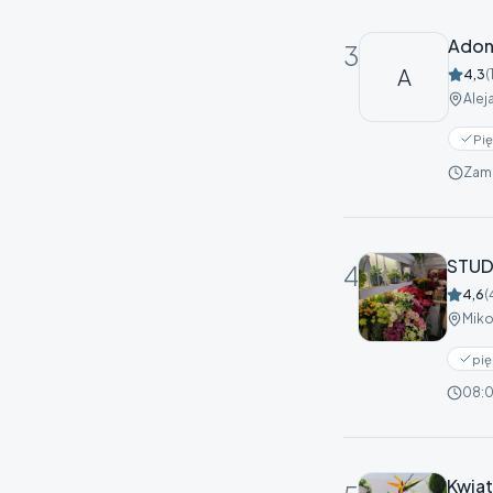
Adoni
3
A
4,3
(
Alej
Pię
Zam
STUD
4
4,6
(
Miko
pię
08:
Kwia