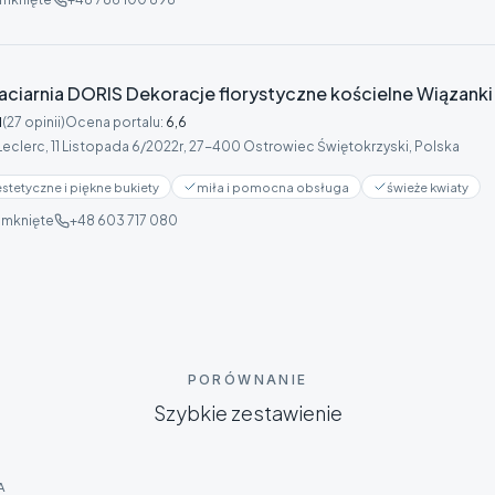
aciarnia DORIS Dekoracje florystyczne kościelne Wiązanki
1
(27 opinii)
Ocena portalu
:
6,6
Leclerc, 11 Listopada 6/2022r, 27-400 Ostrowiec Świętokrzyski, Polska
estetyczne i piękne bukiety
miła i pomocna obsługa
świeże kwiaty
mknięte
+48 603 717 080
PORÓWNANIE
Szybkie zestawienie
A