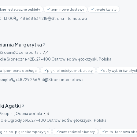
kne i estetyczne bukiety
terminowe dostawy
trwałe kwiaty
0–13:00
+48 668 534 218
Strona internetowa
iarnia Margerytka
22 opinii)
Ocena portalu
:
7,4
dle Słoneczne 42B, 27-400 Ostrowiec Świętokrzyski, Polska
ła i pomocna obsługa
piękne i estetyczne bukiety
duży wybór świeżyc
knięte
+48 729 266 913
Strona internetowa
ki Agatki
25 opinii)
Ocena portalu
:
7,3
dle Ogrody 39B, 27-400 Ostrowiec Świętokrzyski, Polska
ginalne i piękne kompozycje
zawsze świeże kwiaty
miła i fachowa ob