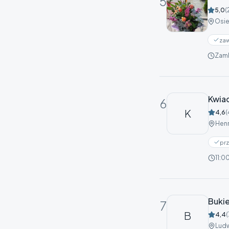
5
5,0
(
Osie
zaw
Zamk
Kwiac
6
K
4,6
(
Henr
pr
11:0
Bukie
7
B
4,4
(
Ludw