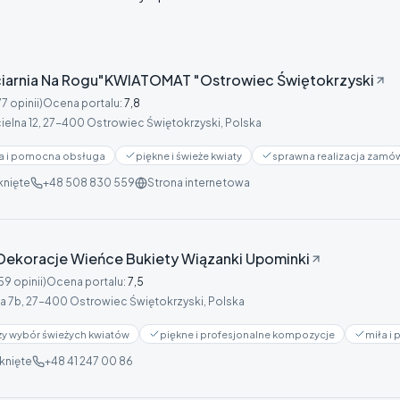
iarnia Na Rogu"KWIATOMAT "Ostrowiec Świętokrzyski
77 opinii)
Ocena portalu
:
7,8
ielna 12, 27-400 Ostrowiec Świętokrzyski, Polska
a i pomocna obsługa
piękne i świeże kwiaty
sprawna realizacja zamów
nięte
+48 508 830 559
Strona internetowa
 Dekoracje Wieńce Bukiety Wiązanki Upominki
59 opinii)
Ocena portalu
:
7,5
a 7b, 27-400 Ostrowiec Świętokrzyski, Polska
ży wybór świeżych kwiatów
piękne i profesjonalne kompozycje
miła i
knięte
+48 41 247 00 86