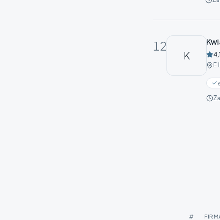
Kwi
12
K
4,
E.
Za
#
FIRM