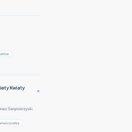
iatów
iety Kwiaty
wiec Świętokrzyski,
właścicielka