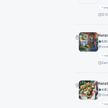
pię
12:0
Kwiac
8
5,0
(
osie
mi
Zam
Kwiat
9
4,8
(
Osie
ory