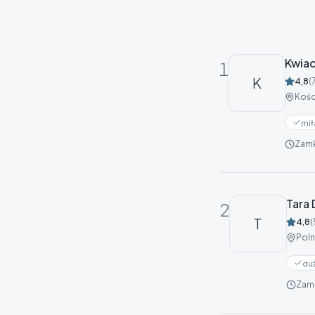
Kwiac
1
K
4,8
(
Kośc
mił
Zamk
Tara
2
T
4,8
(
Poln
du
Zam