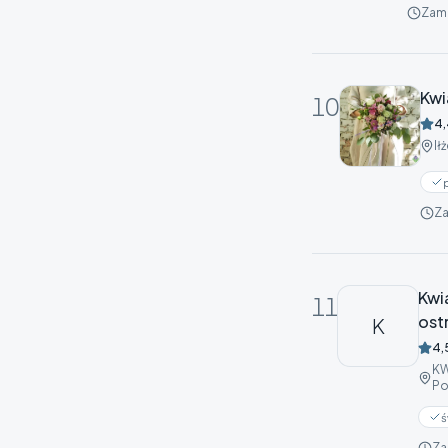
Zam
Kwi
10
4,
Ił
Za
Kwi
11
ost
K
4,
KW
Po
ś
Za