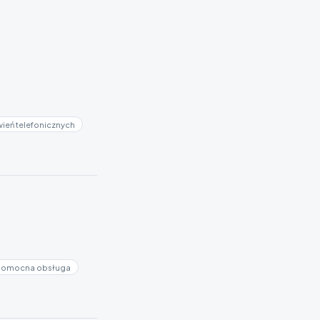
ień telefonicznych
 pomocna obsługa