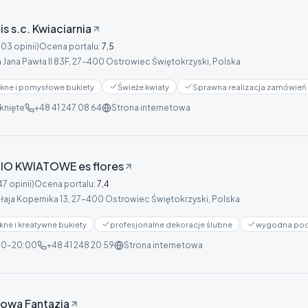
s s.c. Kwiaciarnia
103 opinii)
Ocena portalu
:
7,5
a Jana Pawła II 83F, 27-400 Ostrowiec Świętokrzyski, Polska
kne i pomysłowe bukiety
Świeże kwiaty
Sprawna realizacja zamówień 
knięte
+48 41 247 08 64
Strona internetowa
IO KWIATOWE es flores
47 opinii)
Ocena portalu
:
7,4
łaja Kopernika 13, 27-400 Ostrowiec Świętokrzyski, Polska
kne i kreatywne bukiety
profesjonalne dekoracje ślubne
wygodna poc
00–20:00
+48 41 248 20 59
Strona internetowa
towa Fantazja