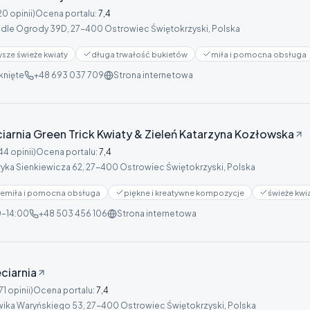
20 opinii)
Ocena portalu
:
7,4
dle Ogrody 39D, 27-400 Ostrowiec Świętokrzyski, Polska
sze świeże kwiaty
długa trwałość bukietów
miła i pomocna obsługa
nięte
+48 693 037 709
Strona internetowa
iarnia Green Trick Kwiaty & Zieleń Katarzyna Kozłowska
44 opinii)
Ocena portalu
:
7,4
yka Sienkiewicza 62, 27-400 Ostrowiec Świętokrzyski, Polska
zemiła i pomocna obsługa
piękne i kreatywne kompozycje
świeże kwi
0–14:00
+48 503 456 106
Strona internetowa
ciarnia
71 opinii)
Ocena portalu
:
7,4
ika Waryńskiego 53, 27-400 Ostrowiec Świętokrzyski, Polska